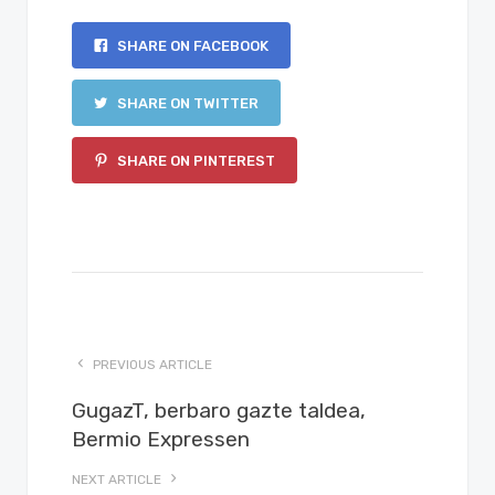
SHARE ON FACEBOOK
SHARE ON TWITTER
SHARE ON PINTEREST
PREVIOUS ARTICLE
GugazT, berbaro gazte taldea,
Bermio Expressen
NEXT ARTICLE