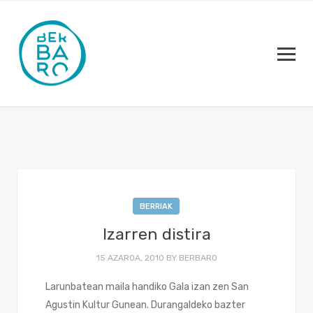
BERRIAK
Izarren distira
15 AZAROA, 2010
BY
BERBARO
Larunbatean maila handiko Gala izan zen San
Agustin Kultur Gunean. Durangaldeko bazter