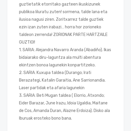
guztietatik etorritako gazteen ikuskizunek
publikoa liluratu zuten! sormena, talde lana eta
ilusioa nagusi ziren. Zoritxarrez talde guztiek
ezin izan zuten irabazi… horra hor zorioneko
taldeon zerrenda! ZORIONAK PARTE HARTZAILE
GUZTIOI!
1. SARIA: Alejandra Navarro Aranda (Abadiño). Ikas
bidaiarako diru-laguntza ala multi abentura
ekintzen bonoa lagunekin konpartitzeko.
2. SARIA: Kuxupa taldea (Durango; Irati
Berazategi, Katalin Garaitia, Ane Sarrionandia.
Laser partidak eta afaria lagunekin
3. SARIA: Beti Mugan taldea ( Elorrio, Atxondo;
Eider Barazar, June Irazu, Idoia Ugaldia, Maitane
de Cos, Amanda Duran, Alazne Erdoiza). Disko ala
lburuak erosteko bono bana.