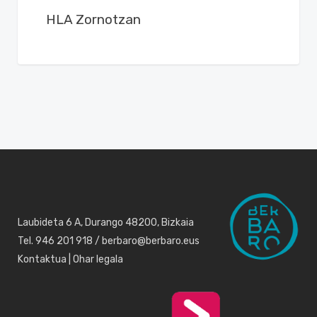
HLA Zornotzan
Laubideta 6 A, Durango 48200, Bizkaia
Tel. 946 201 918 / berbaro@berbaro.eus
Kontaktua
|
Ohar legala