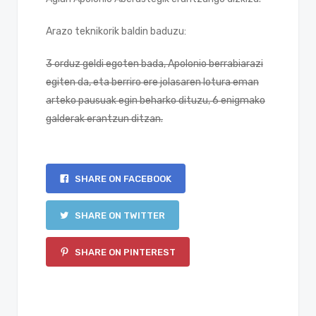
Arazo teknikorik baldin baduzu:
3 orduz geldi egoten bada, Apolonio berrabiarazi
egiten da, eta berriro ere jolasaren lotura eman
arteko pausuak egin beharko dituzu, 6 enigmako
galderak erantzun ditzan.
SHARE ON FACEBOOK
SHARE ON TWITTER
SHARE ON PINTEREST