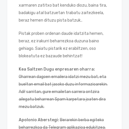
xarmaren zatitxo bat kenduko diozu, baina tira,
badakigu atal batzuetan trabatu zaitezkeela,
beraz hemen dituzu pista batzuk..
Pistak proben ordenan daude idatzita hemen,
beraz, ez irakurri beharrezkoa duzuna baino
gehiago. Saiatu pistarik ez erabiltzen, oso
blokeatuta ez bazaude behintzat!
Kea Saltzen Dugu enpresaren oharra:
Oharrean dagoen emailera idatzi mezu bat, eta
bueltan email bat jasoko duzu informazioarekin.
Adi!
s
arritan, gure emailetan sarrera ontzira
ailegatu beharrean Spam karpetara joaten dira
mezu batzuk.
Apolonio Aberstegi:
Berarekin berba egiteko
beharrezkoa da Telegram aplikazioa edukitzea.