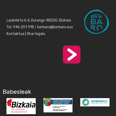
Laubideta 6 A, Durango 48200, Bizkaia
Tel. 946 201 918 / berbaro@berbaro.eus
Kontaktua
|
Ohar legala
Babesleak