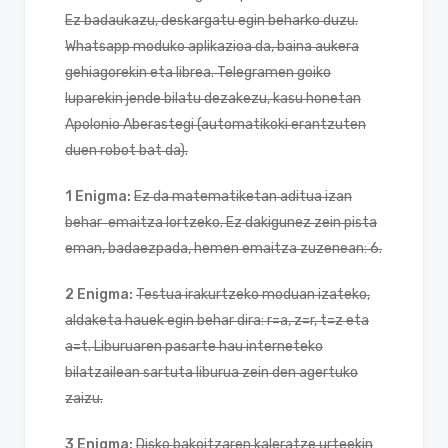
Ez badaukazu, deskargatu egin beharko duzu.
Whatsapp moduko aplikazioa da, baina aukera
gehiagorekin eta librea. Telegramen goiko
luparekin jende bilatu dezakezu, kasu honetan
Apolonio Aberastegi (automatikoki erantzuten
duen robot bat da).
1 Enigma:
Ez da matematiketan aditua izan
behar emaitza lortzeko. Ez dakigunez zein pista
eman, badaezpada, hemen emaitza zuzenean: 6.
2 Enigma:
Testua irakurtzeko moduan izateko,
aldaketa hauek egin behar dira: r=a, z=r, t=z eta
a=t. Liburuaren pasarte hau interneteko
bilatzailean sartuta liburua zein den agertuko
zaizu.
3 Enigma:
Disko bakoitzaren kaleratze urteekin