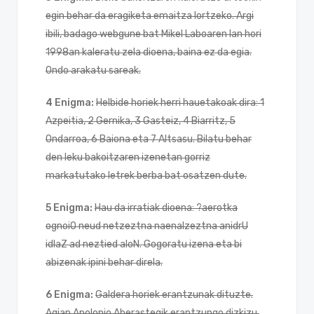
egin behar da eragiketa emaitza lortzeko. Argi
ibili, badago webgune bat Mikel Laboaren lan hori
1998an kaleratu zela dioena, baina ez da egia.
Ondo arakatu sareak.
4 Enigma:
Helbide horiek herri hauetakoak dira: 1
Azpeitia, 2 Gernika, 3 Gasteiz, 4 Biarritz, 5
Ondarroa, 6 Baiona eta 7 Altsasu. Bilatu behar
den leku bakoitzaren izenetan gorriz
markatutako letrek berba bat osatzen dute.
5 Enigma:
Hau da irratiak dioena:
?aerotka
ognoiO neud netzeztna naenalzeztna anidrU
idlaZ ad neztied aloN. Gogoratu izena eta bi
abizenak ipini behar direla.
6 Enigma:
Galdera horiek erantzunak dituzte.
Agian Apolonio Aberastegik erantzungo dizkizu.