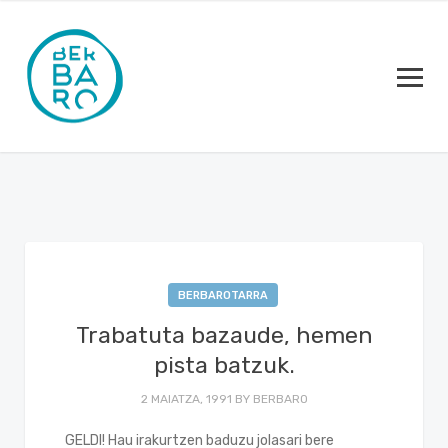
BERBAROTARRA
Trabatuta bazaude, hemen
pista batzuk.
2 MAIATZA, 1991
BY
BERBARO
GELDI! Hau irakurtzen baduzu jolasari bere